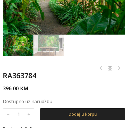
RA363784
396,00
KM
Dostupno uz narudžbu
﹣
﹢
Dodaj u korpu