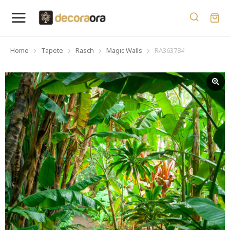
Home
Tapete
Rasch
Magic Walls
RA363784
You are here: