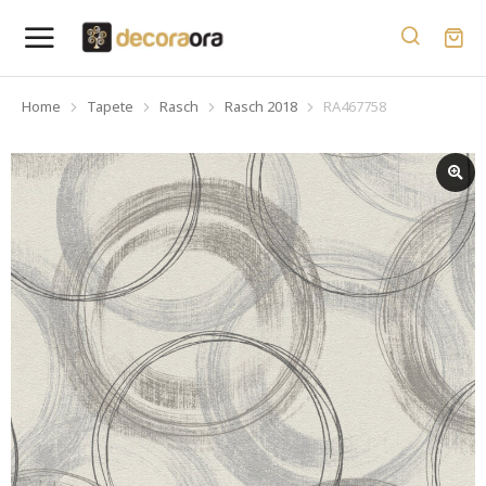
Home
Tapete
Rasch
Rasch 2018
RA467758
You are here: