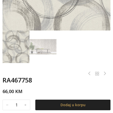
RA467758
66,00
KM
﹣
﹢
Dodaj u korpu