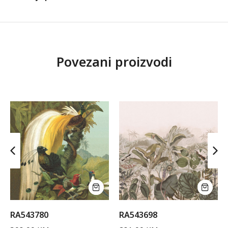
Povezani proizvodi
RA543780
RA543698