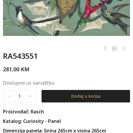
RA543551
281,00
KM
Dostupno uz narudžbu
﹣
﹢
Dodaj u korpu
Proizvođač: Rasch
Katalog: Curiosity - Panel
Dimenzija panela: širina 265cm x visina 265cm