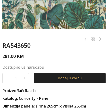
RA543650
281,00
KM
Dostupno uz narudžbu
﹣
﹢
Dodaj u korpu
Proizvođač: Rasch
Katalog: Curiosity - Panel
Dimenzija panela: širina 265cm x visina 265cm