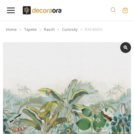
Home
Tapete
Rasch
Curiosity
RA543650
You are here: