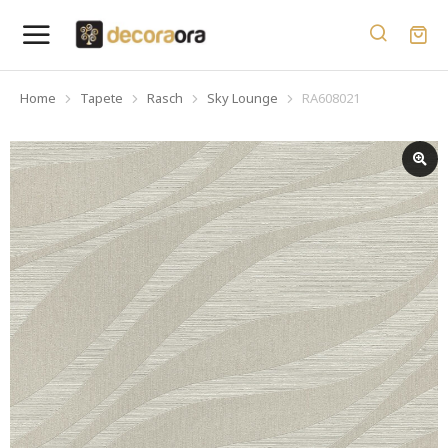
Home
Tapete
Rasch
Sky Lounge
RA608021
You are here: