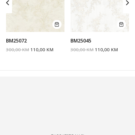
BM25072
BM25045
300,00
KM
110,00
KM
300,00
KM
110,00
KM