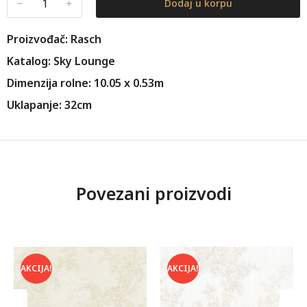
﹣
﹢
Dodaj u korpu
Proizvođač: Rasch
Katalog: Sky Lounge
Dimenzija rolne: 10.05 x 0.53m
Uklapanje: 32cm
Povezani proizvodi
AKCIJA!
AKCIJA!