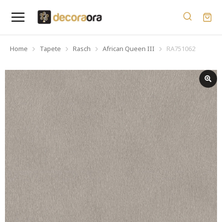
Home
Tapete
Rasch
African Queen III
RA751062
You are here: