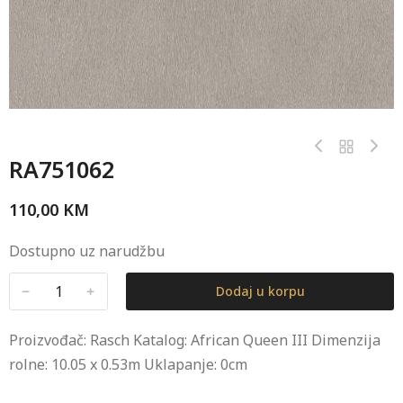
RA751062
110,00
KM
Dostupno uz narudžbu
﹣
﹢
Dodaj u korpu
Proizvođač: Rasch Katalog: African Queen III Dimenzija
rolne: 10.05 x 0.53m Uklapanje: 0cm