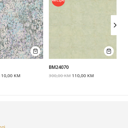
AKCIJA!
A
BM24070
AL
110,00
KM
300,00
KM
110,00
KM
30
ozi