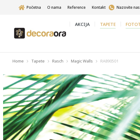
Početna
O nama
Reference
Kontakt
Nazovite nas
AKCIJA
TAPETE
FOTOT
Home
Tapete
Rasch
Magic Walls
RA890501
You are here: