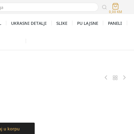
0,00
KM
L
UKRASNI DETALJI
SLIKE
PU LAJSNE
PANELI
j u korpu