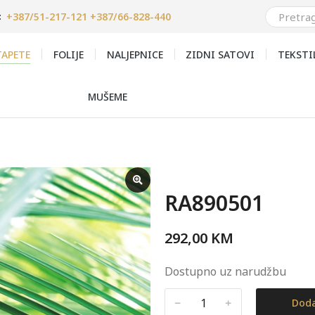
+387/51-217-121 +387/66-828-440
:
APETE
FOLIJE
NALJEPNICE
ZIDNI SATOVI
TEKSTI
MUŠEME
RA890501
292,00
KM
Dostupno uz narudžbu
﹣
﹢
Doda