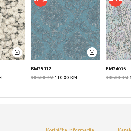
AKCIJA!
AKCIJA!
BM25012
BM24075
M
300,00
KM
110,00
KM
300,00
KM
Koriničke informacije
Katal