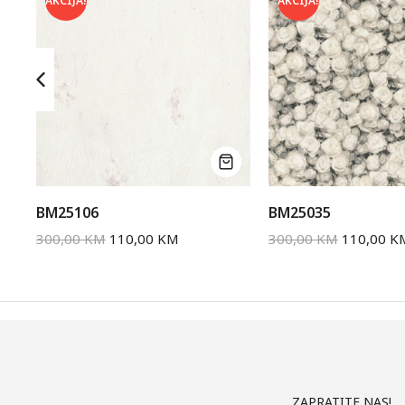
AKCIJA!
AKCIJA!
BM25106
BM25035
300,00
KM
110,00
KM
300,00
KM
110,00
K
ZAPRATITE NAS!