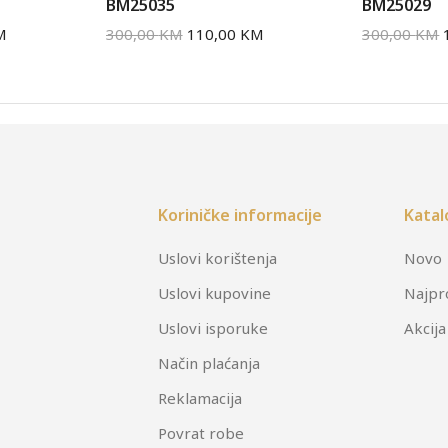
BM25035
BM25029
M
300,00
KM
110,00
KM
300,00
KM
Koriničke informacije
Katal
Uslovi korištenja
Novo
Uslovi kupovine
Najpr
Uslovi isporuke
Akcija
Način plaćanja
Reklamacija
Povrat robe