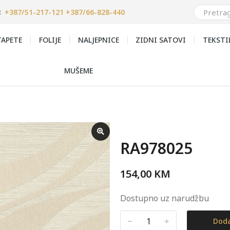
+387/51-217-121 +387/66-828-440
:
APETE
FOLIJE
NALJEPNICE
ZIDNI SATOVI
TEKSTI
MUŠEME
RA978025
154,00
KM
Dostupno uz narudžbu
﹣
﹢
Doda