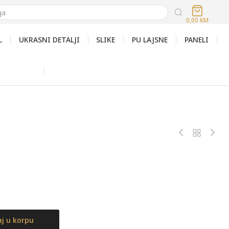
0,00
KM
L
UKRASNI DETALJI
SLIKE
PU LAJSNE
PANELI
j u korpu