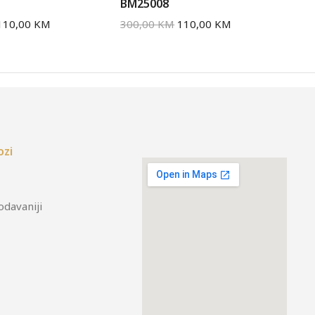
BM25008
BM
110,00
KM
300,00
KM
110,00
KM
30
ozi
odavaniji