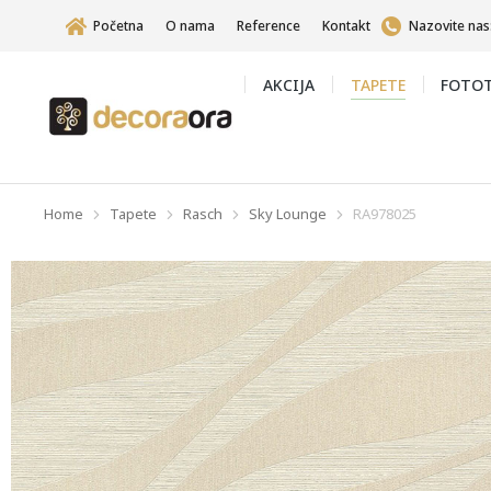
Početna
O nama
Reference
Kontakt
Nazovite nas
AKCIJA
TAPETE
FOTOT
Home
Tapete
Rasch
Sky Lounge
RA978025
You are here: