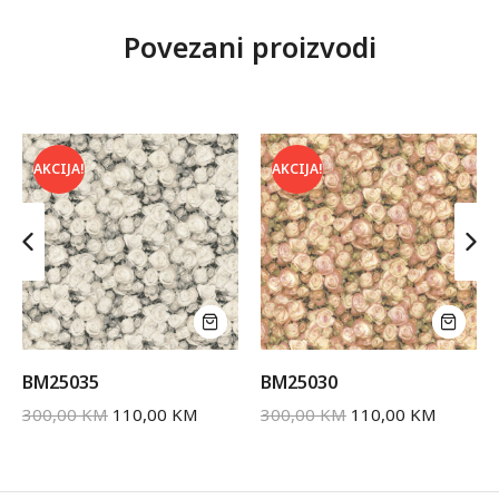
Povezani proizvodi
AKCIJA!
AKCIJA!
BM25035
BM25030
300,00
KM
110,00
KM
300,00
KM
110,00
KM