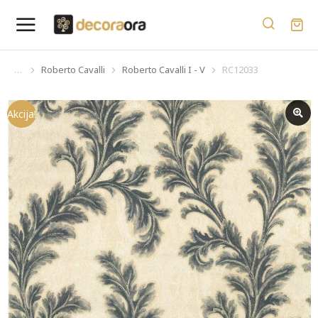
Roberto Cavalli
Roberto Cavalli I - V
RC12033
You are here:
Akcija!