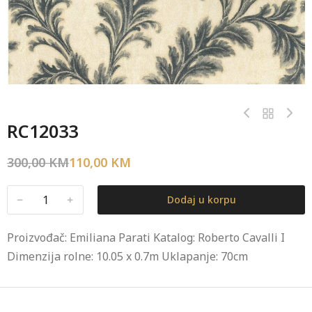
RC12033
300,00
KM
110,00
KM
﹣
﹢
Dodaj u korpu
Proizvođač: Emiliana Parati Katalog: Roberto Cavalli I
Dimenzija rolne: 10.05 x 0.7m Uklapanje: 70cm