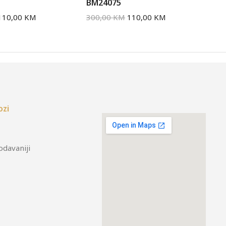
BM24075
BM
110,00
KM
300,00
KM
110,00
KM
30
ozi
odavaniji