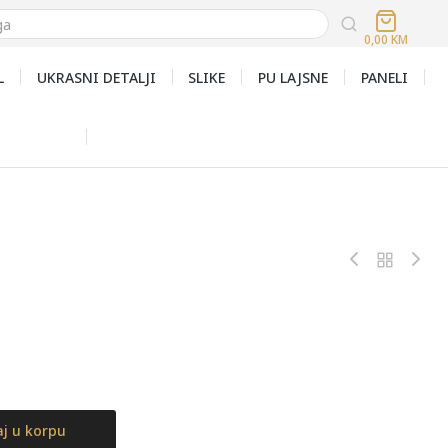
0,00
KM
L
UKRASNI DETALJI
SLIKE
PU LAJSNE
PANELI
j u korpu