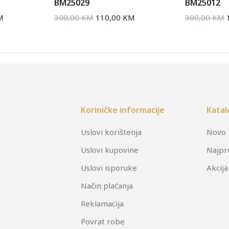
BM25029
BM25012
M
300,00
KM
110,00
KM
300,00
KM
Koriničke informacije
Katal
Uslovi korištenja
Novo
Uslovi kupovine
Najpr
Uslovi isporuke
Akcija
Način plaćanja
Reklamacija
Povrat robe