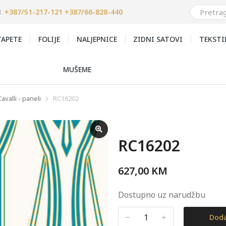
+387/51-217-121 +387/66-828-440
:
APETE
FOLIJE
NALJEPNICE
ZIDNI SATOVI
TEKSTI
MUŠEME
avalli - paneli
RC16202
RC16202
627,00
KM
Dostupno uz narudžbu
﹣
﹢
Doda