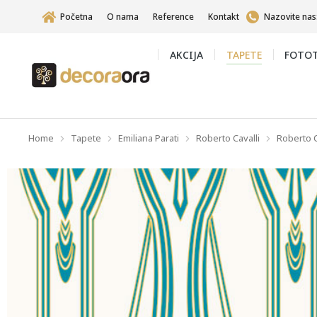
Početna
O nama
Reference
Kontakt
Nazovite nas
AKCIJA
TAPETE
FOTOT
Home
Tapete
Emiliana Parati
Roberto Cavalli
Roberto C
You are here: