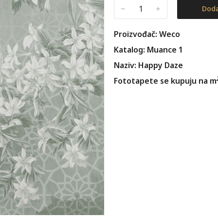
﹣
﹢
Doda
Proizvođač: Weco
Katalog: Muance 1
Naziv: Happy Daze
Fototapete se kupuju na m