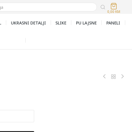
0,00
KM
L
UKRASNI DETALJI
SLIKE
PU LAJSNE
PANELI