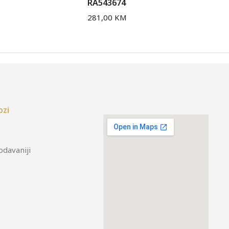
RA543674
RA
281,00
KM
36
ozi
odavaniji