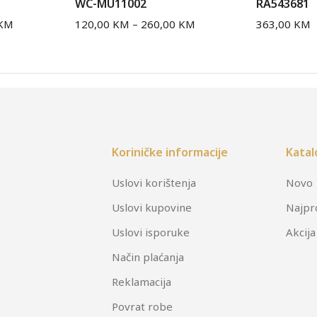
WC-MU11002
RA543681
KM
120,00
KM
–
260,00
KM
363,00
KM
Koriničke informacije
Katal
Uslovi korištenja
Novo
Uslovi kupovine
Najpr
Uslovi isporuke
Akcija
Način plaćanja
Reklamacija
Povrat robe