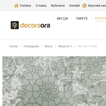
Početna
O nama
Reference
Kontakt
Nazovite nas
AKCIJA
TAPETE
FOTOT
Home
Fototapete
Weco
Muance 1
WC-MU11039
You are here: