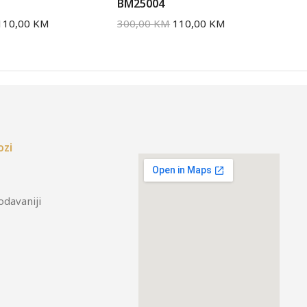
BM25004
BM
110,00
KM
300,00
KM
110,00
KM
30
ozi
odavaniji