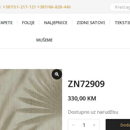
+387/51-217-121 +387/66-828-440
:
APETE
FOLIJE
NALJEPNICE
ZIDNI SATOVI
TEKSTI
MUŠEME
ZN72909
330,00
KM
Dostupno uz narudžbu
﹣
﹢
Doda