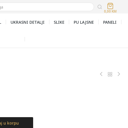
0,00
KM
L
UKRASNI DETALJI
SLIKE
PU LAJSNE
PANELI
j u korpu