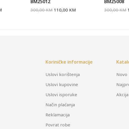
BM25012
BM25008
M
300,00
KM
110,00
KM
300,00
KM
Koriničke informacije
Katal
Uslovi korištenja
Novo
Uslovi kupovine
Najpr
Uslovi isporuke
Akcija
Način plaćanja
Reklamacija
Povrat robe