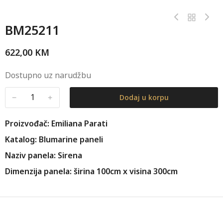
BM25211
622,00
KM
Dostupno uz narudžbu
﹣
﹢
Dodaj u korpu
Proizvođač: Emiliana Parati
Katalog: Blumarine paneli
Naziv panela: Sirena
Dimenzija panela: širina 100cm x visina 300cm