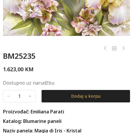
BM25235
1.623,00
KM
Dostupno uz narudžbu
﹣
﹢
Dodaj u korpu
Proizvođač: Emiliana Parati
Katalog: Blumarine paneli
Naziv panela: Magia di Iris - Kristal