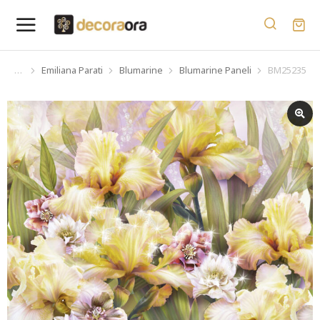
Emiliana Parati
Blumarine
Blumarine Paneli
BM25235
You are here: