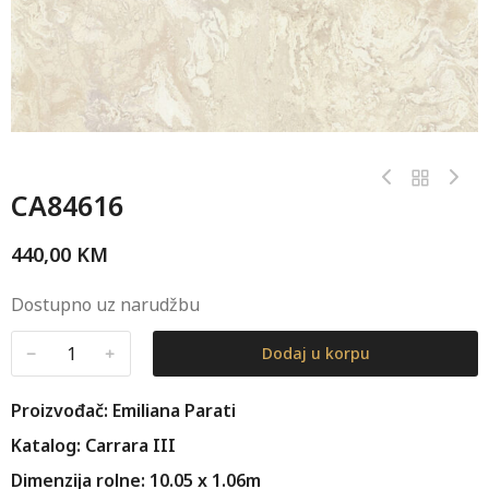
CA84616
440,00
KM
Dostupno uz narudžbu
﹣
﹢
Dodaj u korpu
Proizvođač: Emiliana Parati
Katalog: Carrara III
Dimenzija rolne: 10.05 x 1.06m