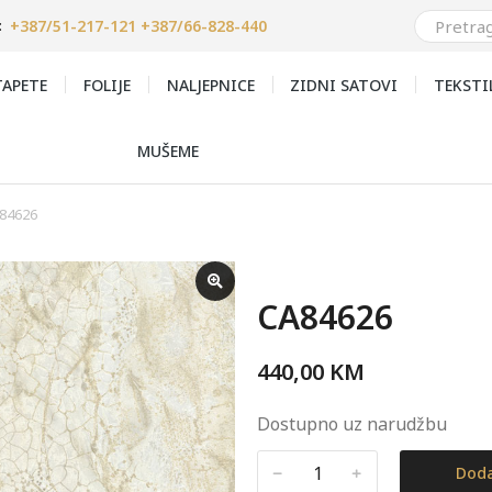
+387/51-217-121 +387/66-828-440
:
APETE
FOLIJE
NALJEPNICE
ZIDNI SATOVI
TEKSTI
MUŠEME
84626
CA84626
440,00
KM
Dostupno uz narudžbu
﹣
﹢
Doda