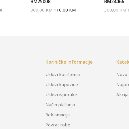
BM25008
BM24066
M
300,00
KM
110,00
KM
300,00
KM
Koriničke informacije
Katal
Uslovi korištenja
Novo
Uslovi kupovine
Najpr
Uslovi isporuke
Akcija
Način plaćanja
Reklamacija
Povrat robe