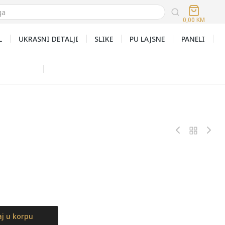
0,00
KM
L
UKRASNI DETALJI
SLIKE
PU LAJSNE
PANELI
j u korpu