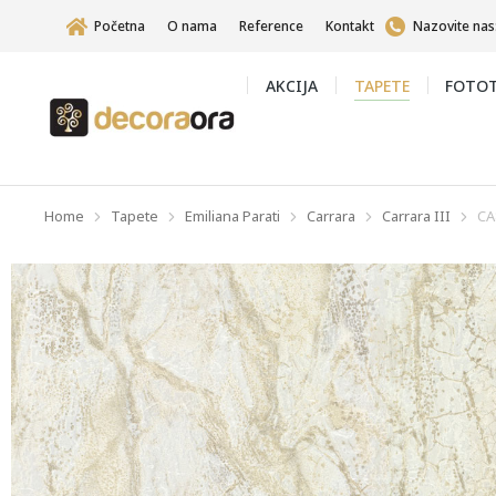
Početna
O nama
Reference
Kontakt
Nazovite nas
AKCIJA
TAPETE
FOTOT
Home
Tapete
Emiliana Parati
Carrara
Carrara III
CA
You are here: