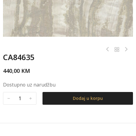
CA84635
440,00
KM
Dostupno uz narudžbu
﹣
﹢
Dodaj u korpu