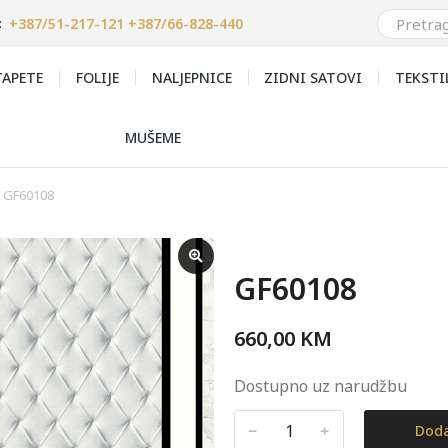
+387/51-217-121 +387/66-828-440
:
APETE
FOLIJE
NALJEPNICE
ZIDNI SATOVI
TEKSTI
MUŠEME
GF60108
GF60108
660,00
KM
Dostupno uz narudžbu
﹣
﹢
Doda