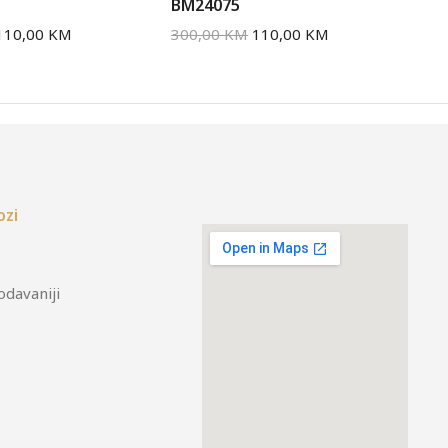
BM24075
BM
110,00
KM
300,00
KM
110,00
KM
30
ozi
odavaniji