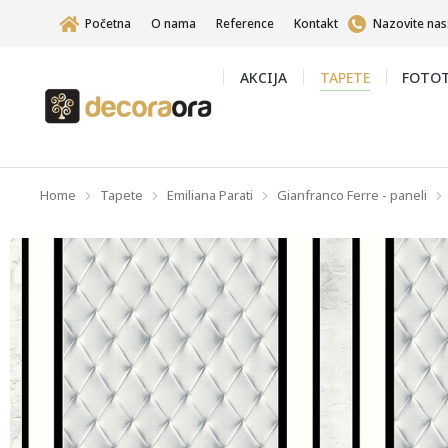
Početna
O nama
Reference
Kontakt
Nazovite nas
AKCIJA
TAPETE
FOTOT
Home
Tapete
Emiliana Parati
Gianfranco Ferre - paneli
You are here: