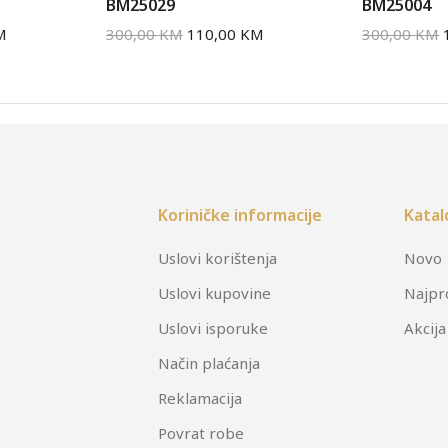
BM25029
BM25004
M
300,00
KM
110,00
KM
300,00
KM
Koriničke informacije
Katal
Uslovi korištenja
Novo
Uslovi kupovine
Najpr
Uslovi isporuke
Akcija
Način plaćanja
Reklamacija
Povrat robe