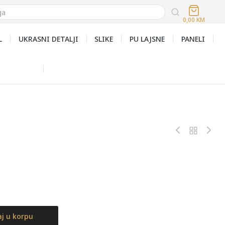
0,00
KM
L
UKRASNI DETALJI
SLIKE
PU LAJSNE
PANELI
j u korpu