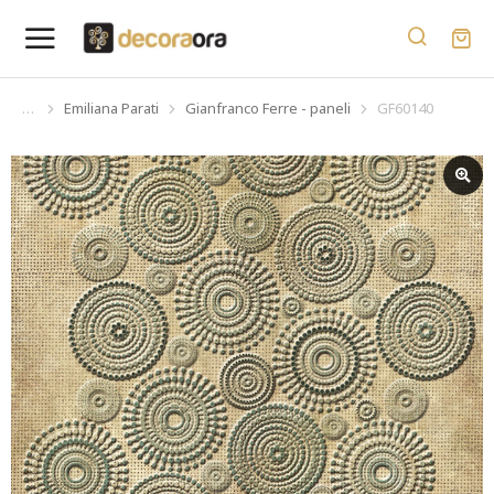
Emiliana Parati
Gianfranco Ferre - paneli
GF60140
You are here: