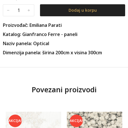
﹣
﹢
Dodaj u korpu
Proizvođač: Emiliana Parati
Katalog: Gianfranco Ferre - paneli
Naziv panela: Optical
Dimenzija panela: širina 200cm x visina 300cm
Povezani proizvodi
AKCIJA!
AKCIJA!