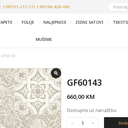
+387/51-217-121 +387/66-828-440
:
APETE
FOLIJE
NALJEPNICE
ZIDNI SATOVI
TEKSTI
MUŠEME
GF60143
GF60143
660,00
KM
Dostupno uz narudžbu
﹣
﹢
Doda