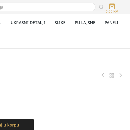
0,00
KM
L
UKRASNI DETALJI
SLIKE
PU LAJSNE
PANELI
j u korpu