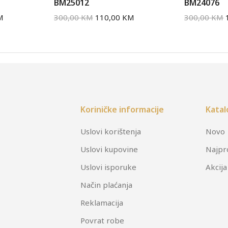
BM25012
BM24076
M
300,00
KM
110,00
KM
300,00
KM
Koriničke informacije
Katal
Uslovi korištenja
Novo
Uslovi kupovine
Najpr
Uslovi isporuke
Akcija
Način plaćanja
Reklamacija
Povrat robe