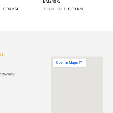
BM24075
BM
110,00
KM
300,00
KM
110,00
KM
30
ozi
odavaniji