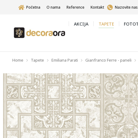
Početna
O nama
Reference
Kontakt
Nazovite nas
AKCIJA
TAPETE
FOTOT
Home
Tapete
Emiliana Parati
Gianfranco Ferre - paneli
You are here: