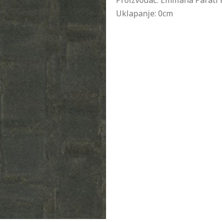
Proizvođač: Emiliana Parati 
Uklapanje: 0cm