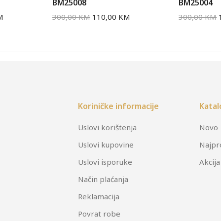
BM25008
BM25004
M
300,00
KM
110,00
KM
300,00
KM
Koriničke informacije
Katal
Uslovi korištenja
Novo
Uslovi kupovine
Najpr
Uslovi isporuke
Akcija
Način plaćanja
Reklamacija
Povrat robe