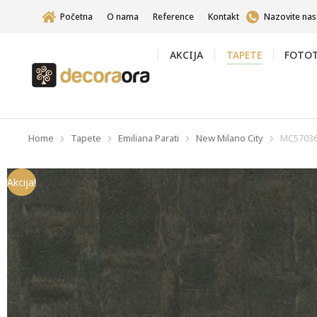
Početna
O nama
Reference
Kontakt
Nazovite nas
AKCIJA
TAPETE
FOTOT
Home
Tapete
Emiliana Parati
New Milano City
MC5703
You are here:
Akcija!