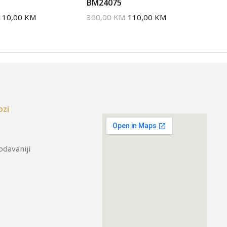
BM24075
AL
110,00
KM
300,00
KM
110,00
KM
30
ozi
odavaniji