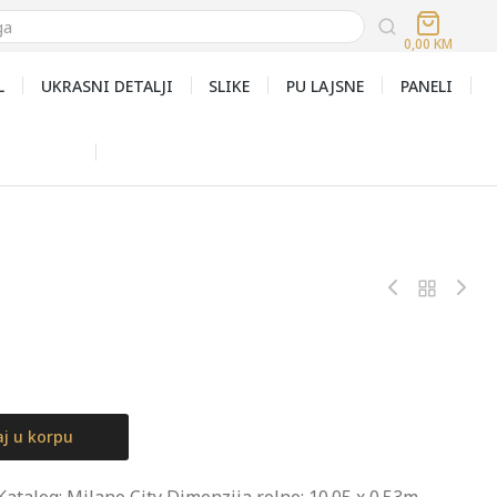
0,00
KM
L
UKRASNI DETALJI
SLIKE
PU LAJSNE
PANELI
j u korpu