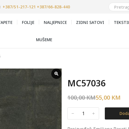
+387/51-217-121 +387/66-828-440
:
APETE
FOLIJE
NALJEPNICE
ZIDNI SATOVI
TEKSTI
MUŠEME
6
MC57036
100,00
KM
55,00
KM
﹣
﹢
Doda