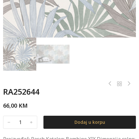
RA252644
66,00
KM
﹣
﹢
Dodaj u korpu