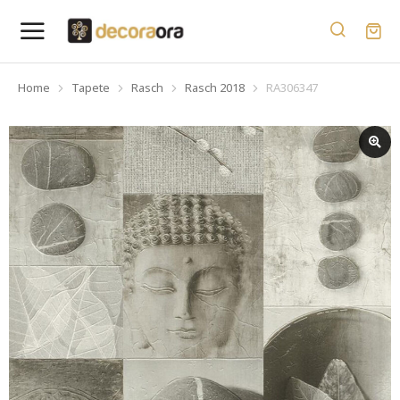
Home
Tapete
Rasch
Rasch 2018
RA306347
You are here: