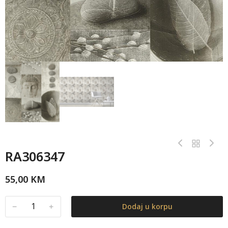
RA306347
55,00
KM
﹣
﹢
Dodaj u korpu