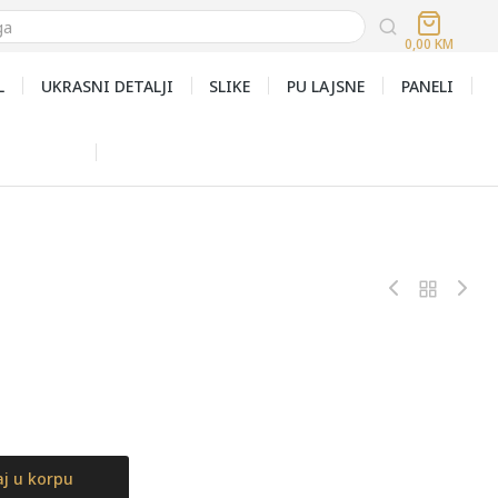
0,00
KM
L
UKRASNI DETALJI
SLIKE
PU LAJSNE
PANELI
j u korpu