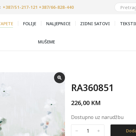
+387/51-217-121 +387/66-828-440
:
APETE
FOLIJE
NALJEPNICE
ZIDNI SATOVI
TEKSTI
MUŠEME
RA360851
226,00
KM
Dostupno uz narudžbu
﹣
﹢
Doda