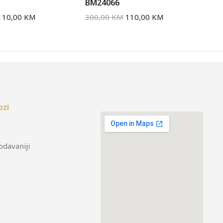
BM24066
BM
110,00
KM
300,00
KM
110,00
KM
30
ozi
odavaniji