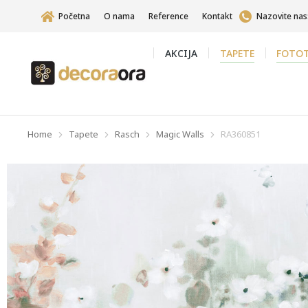
Početna
O nama
Reference
Kontakt
Nazovite nas
AKCIJA
TAPETE
FOTOT
Home
Tapete
Rasch
Magic Walls
RA360851
You are here: