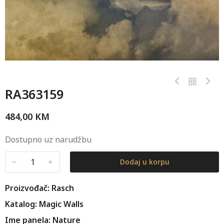
RA363159
484,00
KM
Dostupno uz narudžbu
﹣
﹢
Dodaj u korpu
Proizvođač: Rasch
Katalog: Magic Walls
Ime panela: Nature