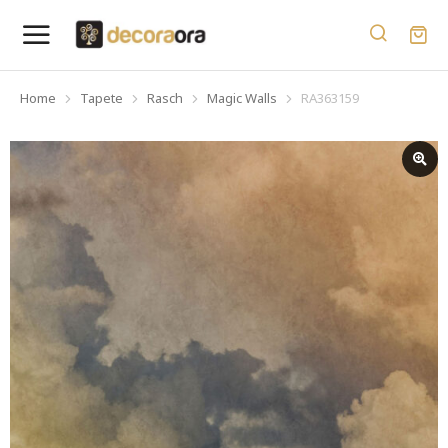
Home
Tapete
Rasch
Magic Walls
RA363159
You are here: