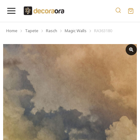
Home
Tapete
Rasch
Magic Walls
RA363180
You are here: