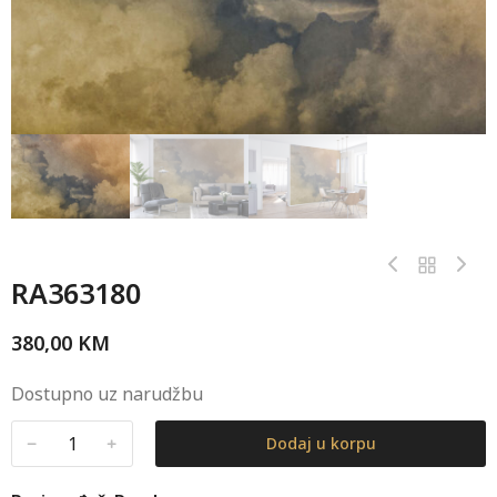
RA363180
380,00
KM
Dostupno uz narudžbu
﹣
﹢
Dodaj u korpu