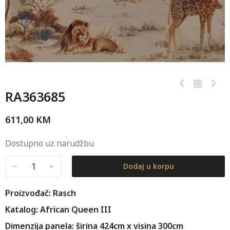
RA363685
611,00
KM
Dostupno uz narudžbu
﹣
﹢
Dodaj u korpu
Proizvođač: Rasch
Katalog: African Queen III
Dimenzija panela: širina 424cm x visina 300cm