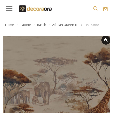
Home
Tapete
Rasch
African Queen III
RA363685
You are here: