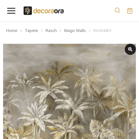
Home
Tapete
Rasch
Magic Walls
RA364453
You are here: