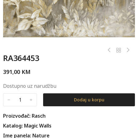
RA364453
391,00
KM
Dostupno uz narudžbu
﹣
﹢
Dodaj u korpu
Proizvođač: Rasch
Katalog: Magic Walls
Ime panela: Nature