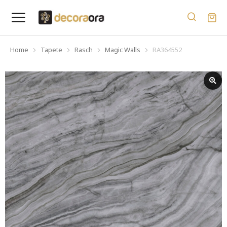
Home
Tapete
Rasch
Magic Walls
RA364552
You are here: