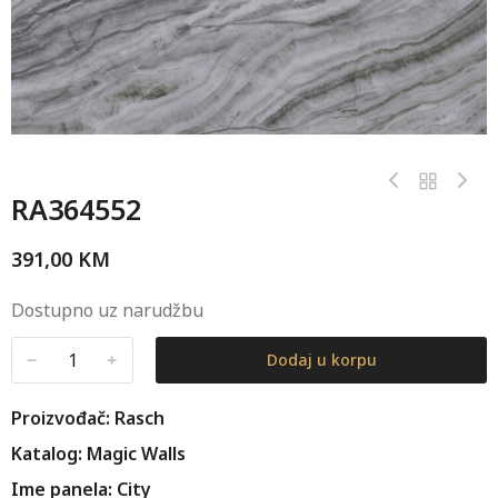
RA364552
391,00
KM
Dostupno uz narudžbu
﹣
﹢
Dodaj u korpu
Proizvođač: Rasch
Katalog: Magic Walls
Ime panela: City