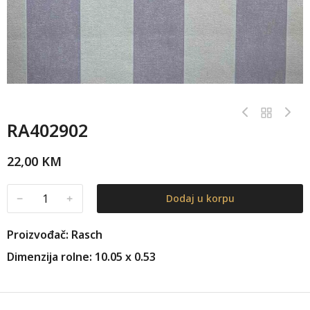
RA402902
22,00
KM
﹣
﹢
Dodaj u korpu
Proizvođač: Rasch
Dimenzija rolne: 10.05 x 0.53