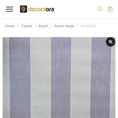
Home
Tapete
Rasch
Rasch stanje
RA402902
You are here: