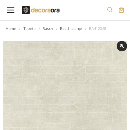
Home
Tapete
Rasch
Rasch stanje
RA412048
You are here: