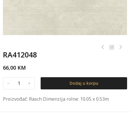
RA412048
66,00
KM
﹣
﹢
Dodaj u korpu
Proizvođač: Rasch Dimenzija rolne: 10.05 x 0.53m