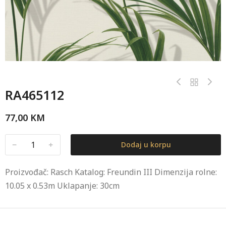
RA465112
77,00
KM
﹣
﹢
Dodaj u korpu
Proizvođač: Rasch Katalog: Freundin III Dimenzija rolne:
10.05 x 0.53m Uklapanje: 30cm