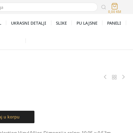
0,00
KM
L
UKRASNI DETALJI
SLIKE
PU LAJSNE
PANELI
j u korpu