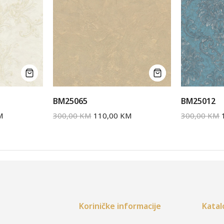
BM25065
BM25012
M
300,00
KM
110,00
KM
300,00
KM
Koriničke informacije
Katal