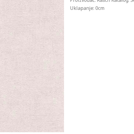
Proizvođač: Rasch Katalog: S
Uklapanje: 0cm