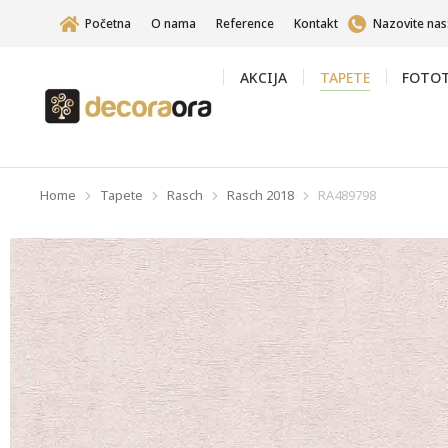
Početna
O nama
Reference
Kontakt
Nazovite nas
AKCIJA
TAPETE
FOTOT
Home
Tapete
Rasch
Rasch 2018
RA489798
You are here: