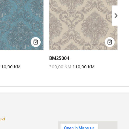
BM25004
BM
110,00
KM
300,00
KM
110,00
KM
30
ozi