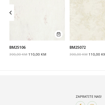
BM25106
BM25072
300,00
KM
110,00
KM
300,00
KM
110,00
K
ZAPRATITE NAS!