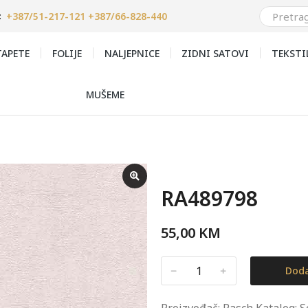
+387/51-217-121 +387/66-828-440
:
APETE
FOLIJE
NALJEPNICE
ZIDNI SATOVI
TEKSTI
MUŠEME
RA489798
55,00
KM
﹣
﹢
Doda