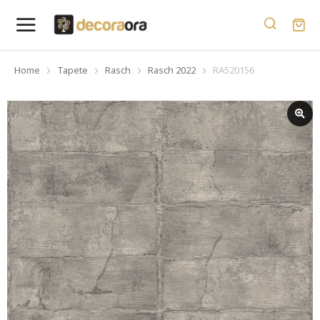
Home
Tapete
Rasch
Rasch 2022
RA520156
You are here: