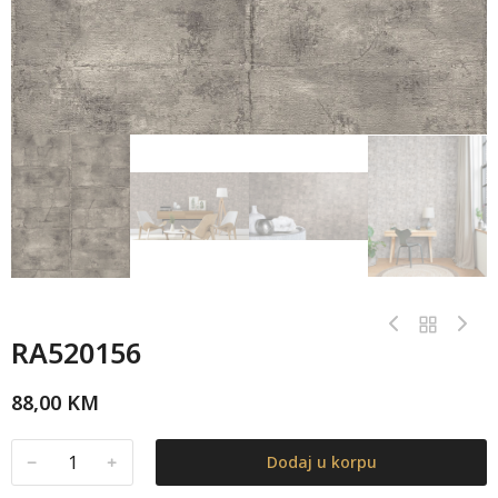
RA520156
88,00
KM
﹣
﹢
Dodaj u korpu