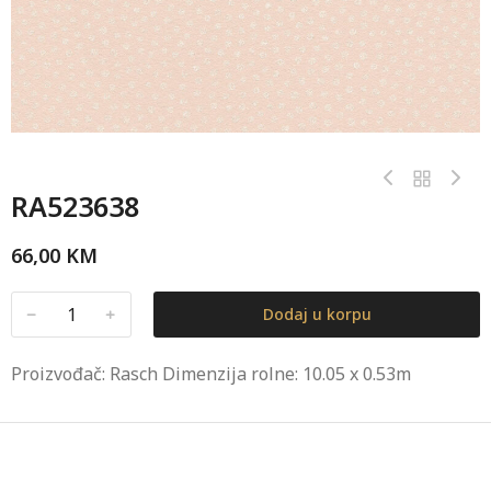
RA523638
66,00
KM
﹣
﹢
Dodaj u korpu
Proizvođač: Rasch Dimenzija rolne: 10.05 x 0.53m