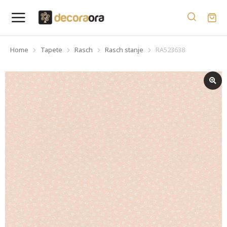
Home
Tapete
Rasch
Rasch stanje
RA523638
You are here: