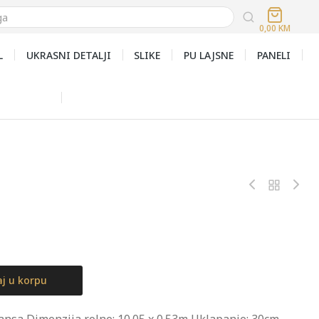
0,00
KM
L
UKRASNI DETALJI
SLIKE
PU LAJSNE
PANELI
j u korpu