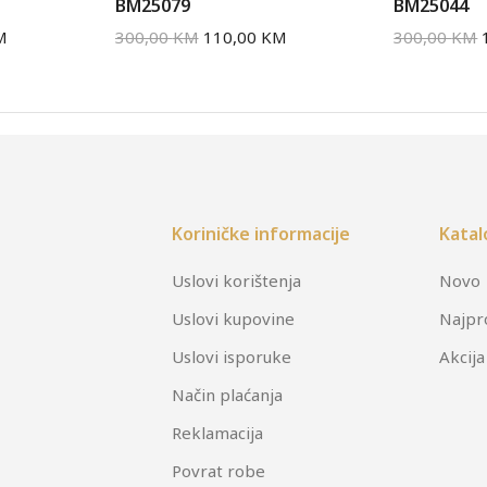
BM25079
BM25044
M
300,00
KM
110,00
KM
300,00
KM
Koriničke informacije
Katal
Uslovi korištenja
Novo
Uslovi kupovine
Najpr
Uslovi isporuke
Akcija
Način plaćanja
Reklamacija
Povrat robe