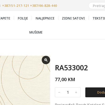
+387/51-217-121 +387/66-828-440
:
APETE
FOLIJE
NALJEPNICE
ZIDNI SATOVI
TEKSTI
MUŠEME
RA533002
77,00
KM
﹣
﹢
Doda