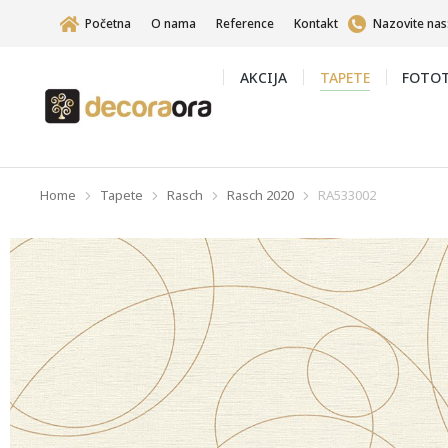
Početna
O nama
Reference
Kontakt
Nazovite nas
AKCIJA
TAPETE
FOTOT
Home
Tapete
Rasch
Rasch 2020
RA533002
You are here: