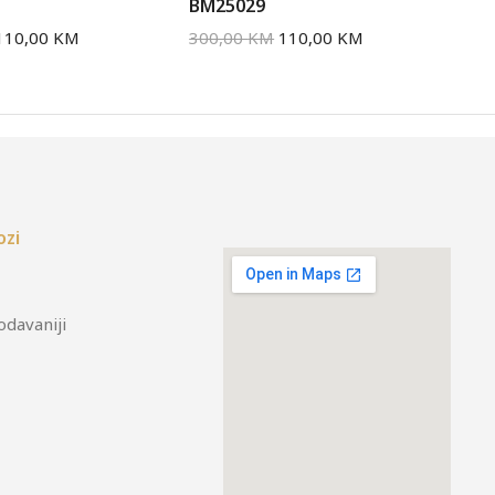
BM25029
BM
110,00
KM
300,00
KM
110,00
KM
30
ozi
odavaniji