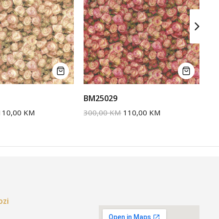
BM25029
BM
110,00
KM
300,00
KM
110,00
KM
30
ozi