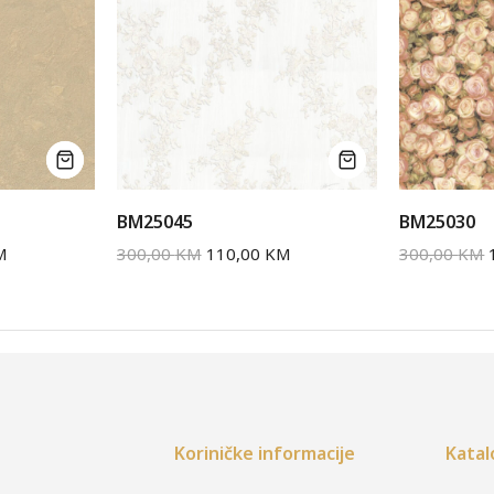
BM25045
BM25030
M
300,00
KM
110,00
KM
300,00
KM
Koriničke informacije
Katal