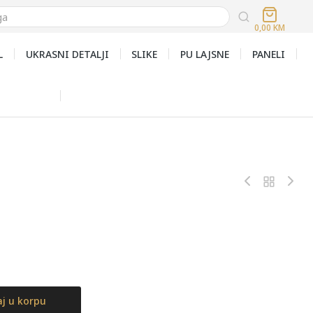
0,00
KM
L
UKRASNI DETALJI
SLIKE
PU LAJSNE
PANELI
j u korpu