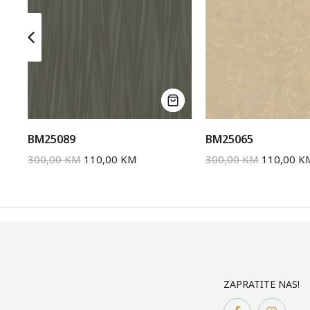
BM25089
BM25065
300,00
KM
110,00
KM
300,00
KM
110,00
K
ZAPRATITE NAS!