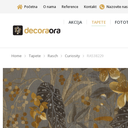
Početna
O nama
Reference
Kontakt
Nazovite nas
AKCIJA
TAPETE
FOTOT
Home
Tapete
Rasch
Curiosity
RA538229
You are here: