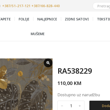
+387/51-217-121 +387/66-828-440
:
APETE
FOLIJE
NALJEPNICE
ZIDNI SATOVI
TEKSTI
MUŠEME
RA538229
110,00
KM
Dostupno uz narudžbu
﹣
﹢
Doda