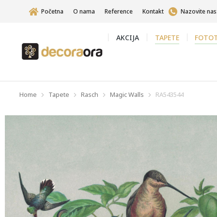
Početna
O nama
Reference
Kontakt
Nazovite nas
AKCIJA
TAPETE
FOTOT
Home
Tapete
Rasch
Magic Walls
RA543544
You are here: