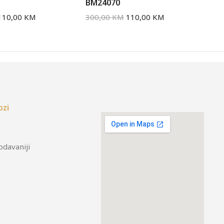
BM24070
BM
110,00
KM
300,00
KM
110,00
KM
30
ozi
odavaniji