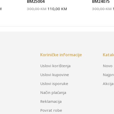
BM25004
BM24075
M
300,00
KM
110,00
KM
300,00
KM
Koriničke informacije
Katal
Uslovi korištenja
Novo
Uslovi kupovine
Najpr
Uslovi isporuke
Akcija
Način plaćanja
Reklamacija
Povrat robe