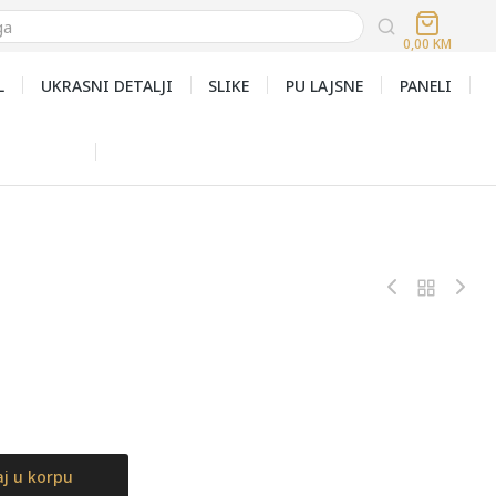
0,00
KM
L
UKRASNI DETALJI
SLIKE
PU LAJSNE
PANELI
j u korpu