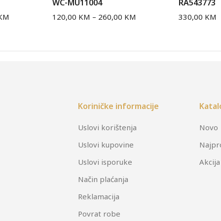
WC-MU11004
RA543773
KM
120,00
KM
–
260,00
KM
330,00
KM
Koriničke informacije
Katal
Uslovi korištenja
Novo
Uslovi kupovine
Najpr
Uslovi isporuke
Akcija
Način plaćanja
Reklamacija
Povrat robe