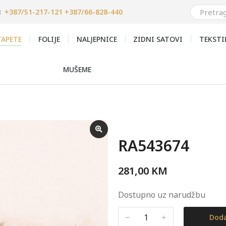
+387/51-217-121 +387/66-828-440
:
APETE
FOLIJE
NALJEPNICE
ZIDNI SATOVI
TEKSTI
MUŠEME
RA543674
281,00
KM
Dostupno uz narudžbu
﹣
﹢
Doda