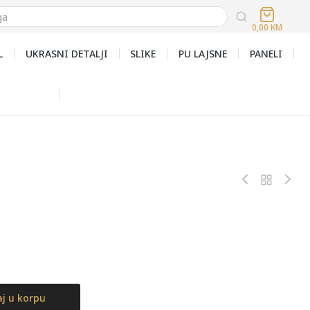
0,00
KM
L
UKRASNI DETALJI
SLIKE
PU LAJSNE
PANELI
j u korpu