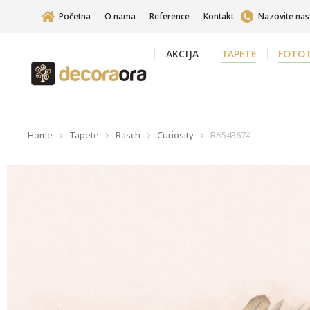
Početna
O nama
Reference
Kontakt
Nazovite nas
AKCIJA
TAPETE
FOTOT
Home
Tapete
Rasch
Curiosity
RA543674
You are here: