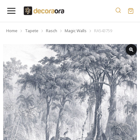
Home
Tapete
Rasch
Magic Walls
RA543759
You are here: