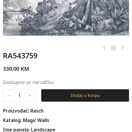
RA543759
330,00
KM
Dostupno uz narudžbu
﹣
﹢
Dodaj u korpu
Proizvođač: Rasch
Katalog: Magic Walls
Ime panela: Landscape