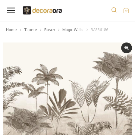
Home
Tapete
Rasch
Magic Walls
RA556186
You are here: