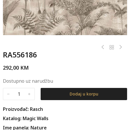
RA556186
292,00
KM
Dostupno uz narudžbu
﹣
﹢
Dodaj u korpu
Proizvođač: Rasch
Katalog: Magic Walls
Ime panela: Nature