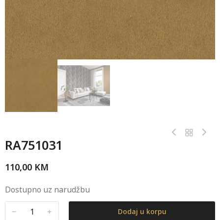
RA751031
110,00
KM
Dostupno uz narudžbu
﹣
﹢
Dodaj u korpu