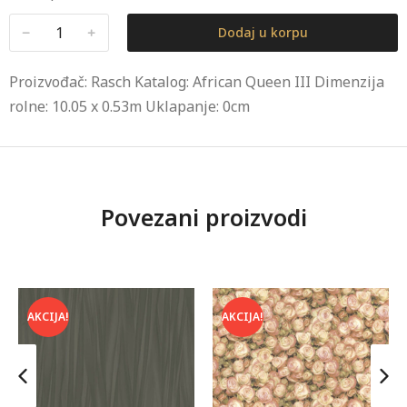
﹣
﹢
Dodaj u korpu
Proizvođač: Rasch Katalog: African Queen III Dimenzija
rolne: 10.05 x 0.53m Uklapanje: 0cm
Povezani proizvodi
AKCIJA!
AKCIJA!