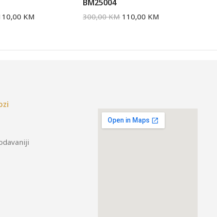
BM25004
BM
110,00
KM
300,00
KM
110,00
KM
30
ozi
odavaniji