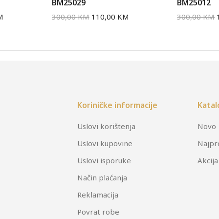
BM25029
BM25012
M
300,00
KM
110,00
KM
300,00
KM
Koriničke informacije
Katal
Uslovi korištenja
Novo
Uslovi kupovine
Najpr
Uslovi isporuke
Akcija
Način plaćanja
Reklamacija
Povrat robe