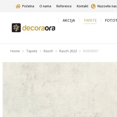
Početna
O nama
Reference
Kontakt
Nazovite nas
AKCIJA
TAPETE
FOTOT
Home
Tapete
Rasch
Rasch 2022
RA939507
You are here: