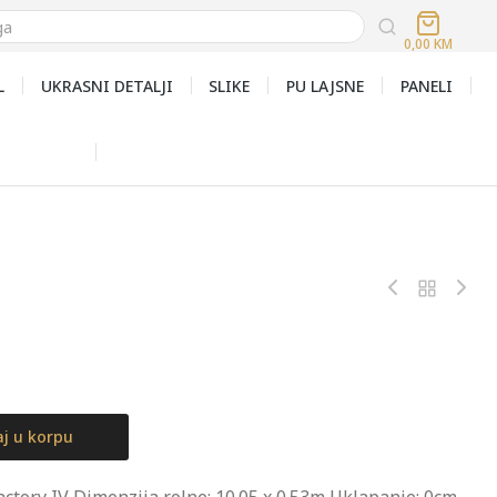
0,00
KM
L
UKRASNI DETALJI
SLIKE
PU LAJSNE
PANELI
j u korpu