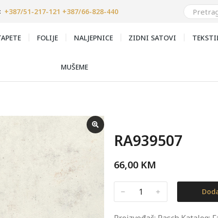
+387/51-217-121 +387/66-828-440
:
APETE
FOLIJE
NALJEPNICE
ZIDNI SATOVI
TEKSTI
MUŠEME
RA939507
66,00
KM
﹣
﹢
Doda