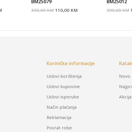
BM25079
BM25012
M
300,00
KM
110,00
KM
300,00
KM
Koriničke informacije
Katal
Uslovi korištenja
Novo
Uslovi kupovine
Najpr
Uslovi isporuke
Akcija
Način plaćanja
Reklamacija
Povrat robe