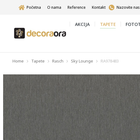
Početna
O nama
Reference
Kontakt
Nazovite nas
AKCIJA
TAPETE
FOTOT
Home
Tapete
Rasch
Sky Lounge
RA978483
You are here: