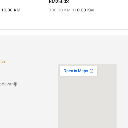
BM25008
BM
110,00
KM
300,00
KM
110,00
KM
30
ozi
odavaniji