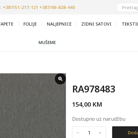
+387/51-217-121 +387/66-828-440
:
APETE
FOLIJE
NALJEPNICE
ZIDNI SATOVI
TEKSTI
MUŠEME
RA978483
154,00
KM
Dostupno uz narudžbu
﹣
﹢
Doda