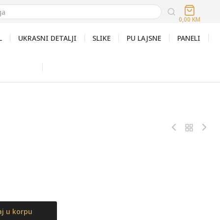
0,00
KM
L
UKRASNI DETALJI
SLIKE
PU LAJSNE
PANELI
j u korpu