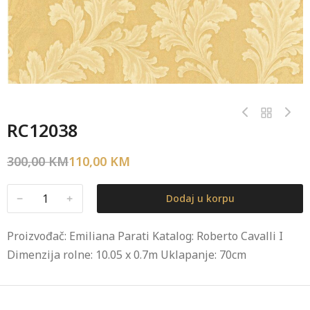
RC12038
300,00
KM
110,00
KM
﹣
﹢
Dodaj u korpu
Proizvođač: Emiliana Parati Katalog: Roberto Cavalli I
Dimenzija rolne: 10.05 x 0.7m Uklapanje: 70cm