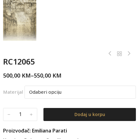
RC12065
500,00
KM
–
550,00
KM
Materijal
﹣
﹢
Dodaj u korpu
Proizvođač: Emiliana Parati