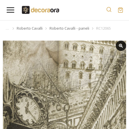
Roberto Cavalli
Roberto Cavalli - paneli
RC12065
You are here: