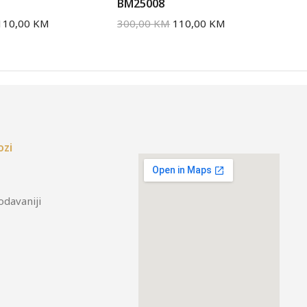
BM25008
BM
110,00
KM
300,00
KM
110,00
KM
30
ozi
odavaniji