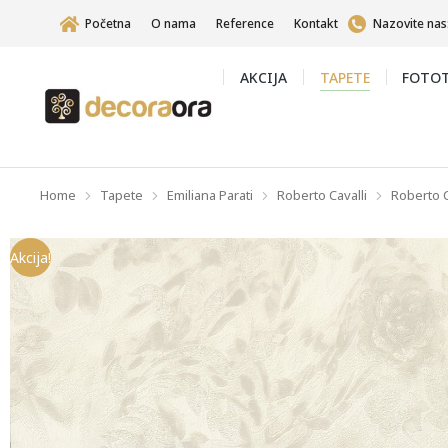
Početna
O nama
Reference
Kontakt
Nazovite nas
AKCIJA
TAPETE
FOTOT
Home
Tapete
Emiliana Parati
Roberto Cavalli
Roberto Ca
You are here:
Akcija!