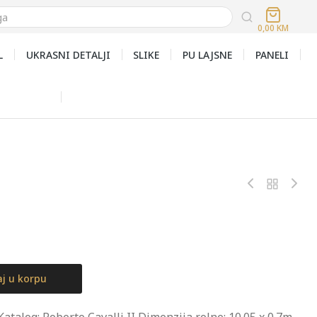
0,00
KM
L
UKRASNI DETALJI
SLIKE
PU LAJSNE
PANELI
j u korpu