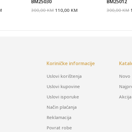
BM25030
BM25012
M
300,00
KM
110,00
KM
300,00
KM
Koriničke informacije
Katal
Uslovi korištenja
Novo
Uslovi kupovine
Najpr
Uslovi isporuke
Akcija
Način plaćanja
Reklamacija
Povrat robe