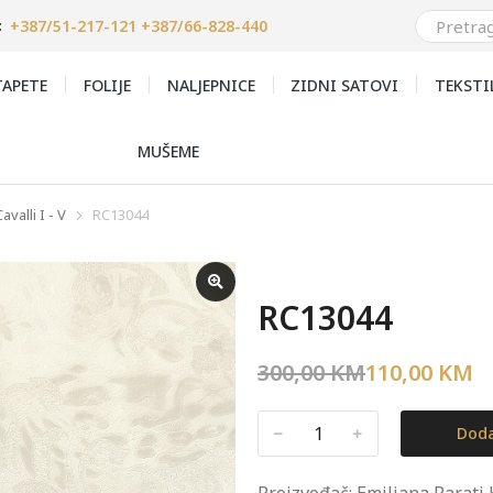
+387/51-217-121 +387/66-828-440
:
APETE
FOLIJE
NALJEPNICE
ZIDNI SATOVI
TEKSTI
MUŠEME
valli I - V
RC13044
RC13044
300,00
KM
110,00
KM
﹣
﹢
Doda