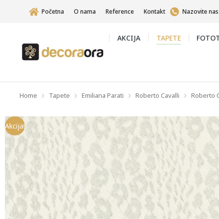
Početna
O nama
Reference
Kontakt
Nazovite nas
AKCIJA
TAPETE
FOTOT
Home
Tapete
Emiliana Parati
Roberto Cavalli
Roberto Ca
You are here:
Akcija!