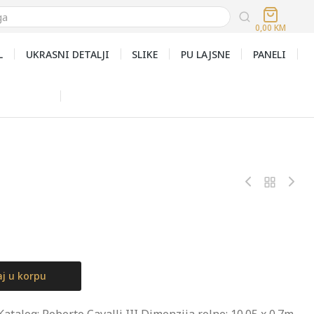
0,00
KM
L
UKRASNI DETALJI
SLIKE
PU LAJSNE
PANELI
j u korpu