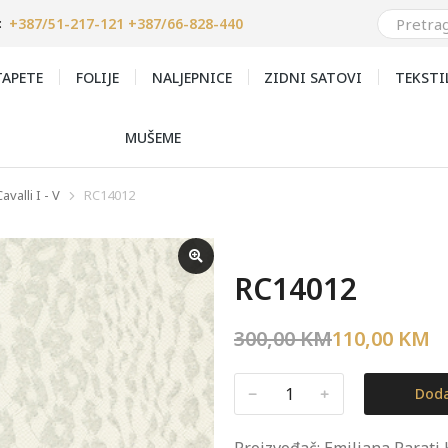
+387/51-217-121 +387/66-828-440
:
APETE
FOLIJE
NALJEPNICE
ZIDNI SATOVI
TEKSTI
MUŠEME
valli I - V
RC14012
RC14012
300,00
KM
110,00
KM
﹣
﹢
Doda