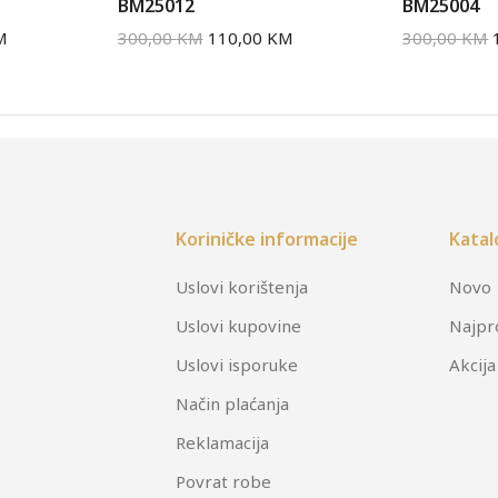
BM25012
BM25004
M
300,00
KM
110,00
KM
300,00
KM
Koriničke informacije
Katal
Uslovi korištenja
Novo
Uslovi kupovine
Najpr
Uslovi isporuke
Akcija
Način plaćanja
Reklamacija
Povrat robe