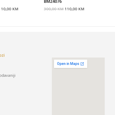
BM24076
BM
110,00
KM
300,00
KM
110,00
KM
30
ozi
odavaniji