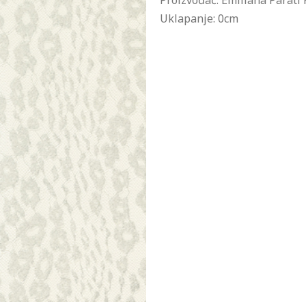
Proizvođač: Emiliana Parati K
Uklapanje: 0cm