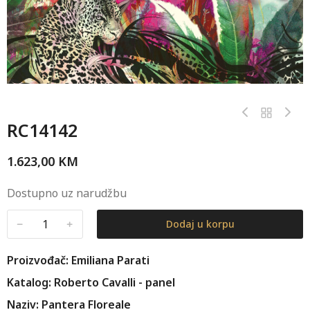
RC14142
1.623,00
KM
Dostupno uz narudžbu
﹣
﹢
Dodaj u korpu
Proizvođač: Emiliana Parati
Katalog: Roberto Cavalli - panel
Naziv: Pantera Floreale